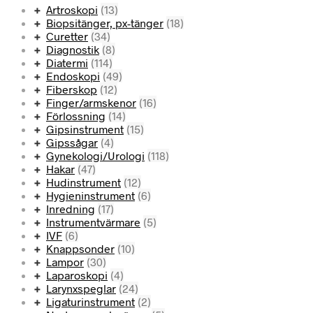
Artroskopi
(13)
Biopsitänger, px-tänger
(18)
Curetter
(34)
Diagnostik
(8)
Diatermi
(114)
Endoskopi
(49)
Fiberskop
(12)
Finger/armskenor
(16)
Förlossning
(14)
Gipsinstrument
(15)
Gipssågar
(4)
Gynekologi/Urologi
(118)
Hakar
(47)
Hudinstrument
(12)
Hygieninstrument
(6)
Inredning
(17)
Instrumentvärmare
(5)
IVF
(6)
Knappsonder
(10)
Lampor
(30)
Laparoskopi
(4)
Larynxspeglar
(24)
Ligaturinstrument
(2)