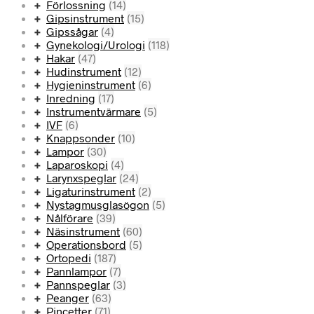
Förlossning
(14)
Gipsinstrument
(15)
Gipssågar
(4)
Gynekologi/Urologi
(118)
Hakar
(47)
Hudinstrument
(12)
Hygieninstrument
(6)
Inredning
(17)
Instrumentvärmare
(5)
IVF
(6)
Knappsonder
(10)
Lampor
(30)
Laparoskopi
(4)
Larynxspeglar
(24)
Ligaturinstrument
(2)
Nystagmusglasögon
(5)
Nålförare
(39)
Näsinstrument
(60)
Operationsbord
(5)
Ortopedi
(187)
Pannlampor
(7)
Pannspeglar
(3)
Peanger
(63)
Pincetter
(71)