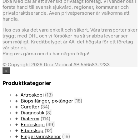
Dixa Medical är ett svenskt privatägt företag. Vi vänder oss i
första hand till svensk sjukvård, regioner, kommuner och
privatpraktiserande. Även privatpersoner är välkomna att
handla.
Hos oss ska det vara enkelt och säkert. Våra transporter sker
tryggt med DHL och vi försöker ha så snabba leveranser
som möjligt. Kreditbetyget är AA, det högsta för ett företag i
vår storlek.
Ring oss gärna om du har någon fråga!
© Copyright 2026 Dixa Medical AB 556583-7233
×
Produktkategorier
Artroskopi
(13)
Biopsitänger, px-tänger
(18)
Curetter
(34)
Diagnostik
(8)
Diatermi
(114)
Endoskopi
(49)
Fiberskop
(12)
Finger/armskenor
(16)