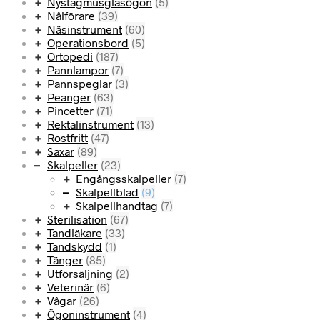
Nystagmusglasögon
(5)
Nålförare
(39)
Näsinstrument
(60)
Operationsbord
(5)
Ortopedi
(187)
Pannlampor
(7)
Pannspeglar
(3)
Peanger
(63)
Pincetter
(71)
Rektalinstrument
(13)
Rostfritt
(47)
Saxar
(89)
Skalpeller
(23)
Engångsskalpeller
(7)
Skalpellblad
(9)
Skalpellhandtag
(7)
Sterilisation
(67)
Tandläkare
(33)
Tandskydd
(1)
Tänger
(85)
Utförsäljning
(2)
Veterinär
(6)
Vågar
(26)
Ögoninstrument
(4)