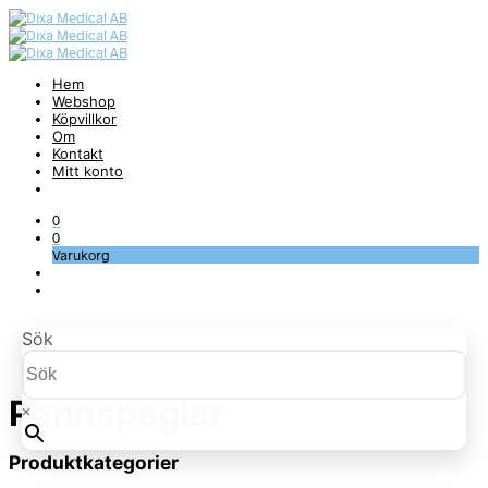
Hem
Webshop
Köpvillkor
Om
Kontakt
Mitt konto
0
0
Varukorg
Sök
Pannspeglar
×
Produktkategorier