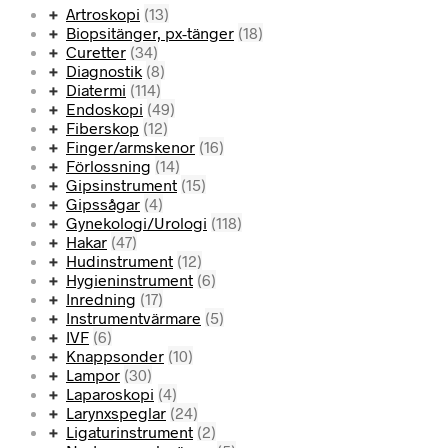
Artroskopi
(13)
Biopsitänger, px-tänger
(18)
Curetter
(34)
Diagnostik
(8)
Diatermi
(114)
Endoskopi
(49)
Fiberskop
(12)
Finger/armskenor
(16)
Förlossning
(14)
Gipsinstrument
(15)
Gipssågar
(4)
Gynekologi/Urologi
(118)
Hakar
(47)
Hudinstrument
(12)
Hygieninstrument
(6)
Inredning
(17)
Instrumentvärmare
(5)
IVF
(6)
Knappsonder
(10)
Lampor
(30)
Laparoskopi
(4)
Larynxspeglar
(24)
Ligaturinstrument
(2)