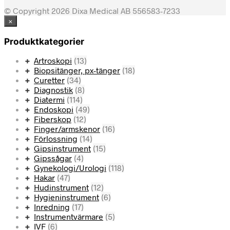
© Copyright 2026 Dixa Medical AB 556583-7233
×
Produktkategorier
Artroskopi
(13)
Biopsitänger, px-tänger
(18)
Curetter
(34)
Diagnostik
(8)
Diatermi
(114)
Endoskopi
(49)
Fiberskop
(12)
Finger/armskenor
(16)
Förlossning
(14)
Gipsinstrument
(15)
Gipssågar
(4)
Gynekologi/Urologi
(118)
Hakar
(47)
Hudinstrument
(12)
Hygieninstrument
(6)
Inredning
(17)
Instrumentvärmare
(5)
IVF
(6)