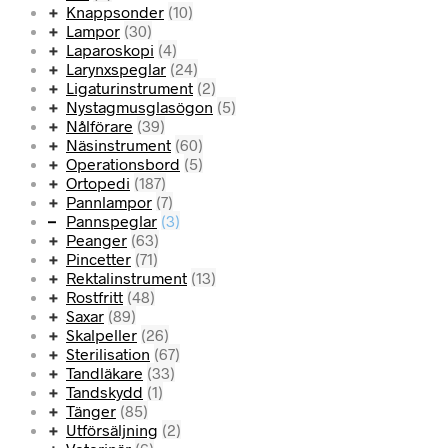
Knappsonder
(10)
Lampor
(30)
Laparoskopi
(4)
Larynxspeglar
(24)
Ligaturinstrument
(2)
Nystagmusglasögon
(5)
Nålförare
(39)
Näsinstrument
(60)
Operationsbord
(5)
Ortopedi
(187)
Pannlampor
(7)
Pannspeglar
(3)
Peanger
(63)
Pincetter
(71)
Rektalinstrument
(13)
Rostfritt
(48)
Saxar
(89)
Skalpeller
(26)
Sterilisation
(67)
Tandläkare
(33)
Tandskydd
(1)
Tänger
(85)
Utförsäljning
(2)