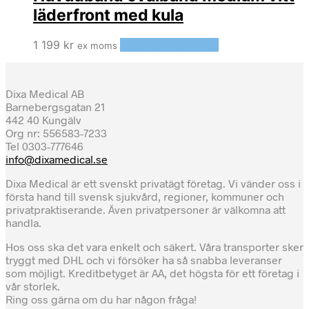
läderfront med kula
1 199
kr
Lägg till i varukorg
ex moms
Dixa Medical AB
Barnebergsgatan 21
442 40 Kungälv
Org nr: 556583-7233
Tel 0303-777646
info@dixamedical.se
Dixa Medical är ett svenskt privatägt företag. Vi vänder oss i
första hand till svensk sjukvård, regioner, kommuner och
privatpraktiserande. Även privatpersoner är välkomna att
handla.
Hos oss ska det vara enkelt och säkert. Våra transporter sker
tryggt med DHL och vi försöker ha så snabba leveranser
som möjligt. Kreditbetyget är AA, det högsta för ett företag i
vår storlek.
Ring oss gärna om du har någon fråga!