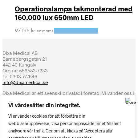
Operationslampa takmonterad med
160.000 lux 650mm LED
97 195
kr
Lägg till i varukorg
ex moms
Dixa Medical AB
Barnebergsgatan 21
442 40 Kungälv
Org nr: 556583-7233
Tel 0303-777646
info@dixamedical.se
Dixa Medical är ett svenskt privatägt företag. Vi vänder oss i
första hand till svensk sjukvård, regioner, kommuner och
Vi värdesätter din integritet.
privatpraktiserande. Även privatpersoner är välkomna att
handla.
Vi använder cookies för att förbättra din
Hos oss ska det vara enkelt och säkert. Våra transporter sker
webbläsarupplevelse, visa personanpassade innehåll samt
tryggt med DHL och vi försöker ha så snabba leveranser
analysera vår trafik. Genom att klicka på "Acceptera alla"
som möjligt. Kreditbetyget är AA, det högsta för ett företag i