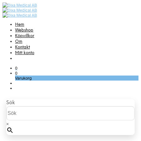
Hem
Webshop
Köpvillkor
Om
Kontakt
Mitt konto
0
0
Varukorg
Sök
×