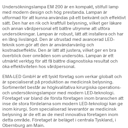
Undersökningslampa EM 200 är en kompakt, stilfull lamp
med modern design och hög prestanda. Lampan är
utformad för att kunna användas på ett bekvämt och effektivt
sätt. Den har en rik och kraftfull belysning, vilket ger läkare
och annan vårdpersonal ett bättre utrymme att utföra
undersökningar. Lampan är robust, lätt att installera och har
en lång livslängd. Den är utrustad med avancerad LED-
teknik som gör att den är användarvänlig och
kostnadseffektiv. Den är lätt att justera, vilket ger en bra
överblick över områden som undersöks. Lampan är ett
utmärkt verktyg för att få bättre diagnostiska resultat och
öka effektiviteten hos vårdpersonal.
EMA-LED GmbH är ett tyskt företag som verkar globalt och
är specialiserat på produktion av medicinsk belysning.
Sortimentet består av högkvalitativa kirurgiska operations-
och undersökningslampor med modern LED-teknologi.
Företaget var bland de första företagen inom branschen att
inse de stora fördelarna som modern LED-teknologi kan ge
inom kirurgi. Som specialiserad leverantör av medicinsk
belysning är de ett av de mest innovativa företagen inom
detta område. Företaget är beläget i centrala Tyskland, i
Obernburg am Main.