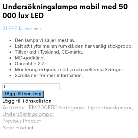
Undersökningslampa mobil med 50
000 lux LED
21 995
kr
ex moms
Den lampa vi säljer mest av.
Lätt att flytta mellan rum då den har vanlig stickpropp.
Tillverkad i Tyskland, CE-märkt.
MD-godkänd.
Garantitid 2 år.
Montering erbjuds i södra och mellersta Sverige.
Scrolla ner för mer information.
Undersökningslampa
mobil
Lägg till i varukorg
med
Lägg till i önskelistan
50
Artikelnr:
EM200F50
Kategorier:
Operationslampor
,
000
Undersökningslampor
lux
Previous Product
LED
Next Product
mängd