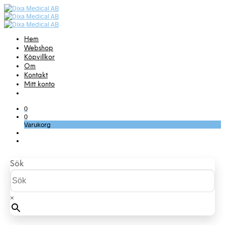
Hem
Webshop
Köpvillkor
Om
Kontakt
Mitt konto
0
0
Varukorg
Sök
×