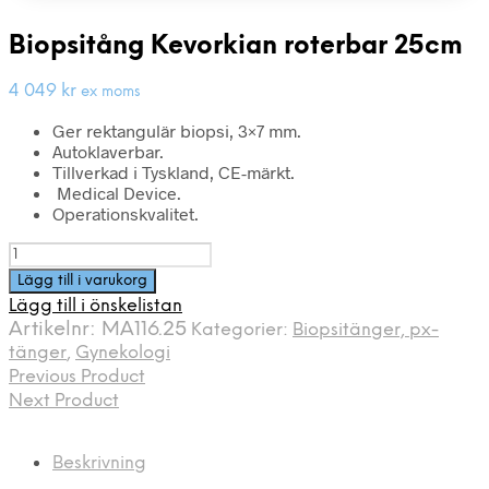
Biopsitång Kevorkian roterbar 25cm
4 049
kr
ex moms
Ger rektangulär biopsi, 3×7 mm.
Autoklaverbar.
Tillverkad i Tyskland, CE-märkt.
Medical Device.
Operationskvalitet.
Biopsitång
Kevorkian
Lägg till i varukorg
roterbar
Lägg till i önskelistan
25cm
Artikelnr:
MA116.25
Kategorier:
Biopsitänger, px-
mängd
tänger
,
Gynekologi
Previous Product
Next Product
Beskrivning