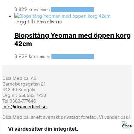
3 829
kr
Lägg till i varukorg
ex moms
Lägg till i önskelistan
Biopsitång Yeoman med öppen korg
42cm
3 929
kr
Lägg till i varukorg
ex moms
Dixa Medical AB
Barnebergsgatan 21
442 40 Kungälv
Org nr: 556583-7233
Tel 0303-777646
info@dixamedical.se
Dixa Medical är ett svenskt privatägt företag. Vi vänder oss i
första hand till svensk sjukvård, regioner, kommuner och
Vi värdesätter din integritet.
privatpraktiserande. Även privatpersoner är välkomna att
handla.