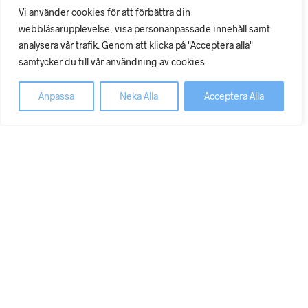
Vi använder cookies för att förbättra din
Hos oss ska det vara enkelt och säkert. Våra transporter sker
webbläsarupplevelse, visa personanpassade innehåll samt
tryggt med DHL och vi försöker ha så snabba leveranser
analysera vår trafik. Genom att klicka på "Acceptera alla"
som möjligt. Kreditbetyget är AA, det högsta för ett företag i
samtycker du till vår användning av cookies.
vår storlek.
Ring oss gärna om du har någon fråga!
Anpassa
Neka Alla
Acceptera Alla
© Copyright 2026 Dixa Medical AB 556583-7233
×
Hem
Webshop
Köpvillkor
Om
Kontakt
Mitt konto
×
What are you looking for?