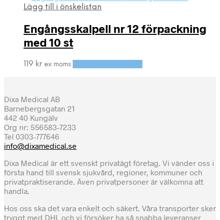
Lägg till i önskelistan
Engångsskalpell nr 12 förpackning
med 10 st
119
kr
Lägg till i varukorg
ex moms
Dixa Medical AB
Barnebergsgatan 21
442 40 Kungälv
Org nr: 556583-7233
Tel 0303-777646
info@dixamedical.se
Dixa Medical är ett svenskt privatägt företag. Vi vänder oss i
första hand till svensk sjukvård, regioner, kommuner och
privatpraktiserande. Även privatpersoner är välkomna att
handla.
Hos oss ska det vara enkelt och säkert. Våra transporter sker
tryggt med DHL och vi försöker ha så snabba leveranser