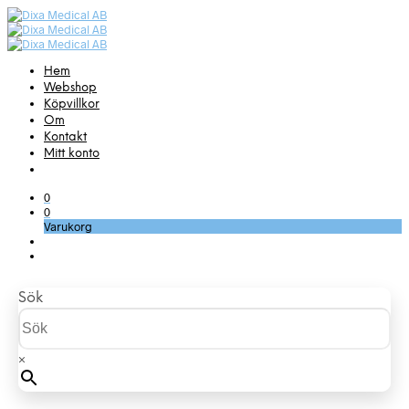
Hem
Webshop
Köpvillkor
Om
Kontakt
Mitt konto
0
0
Varukorg
Sök
×