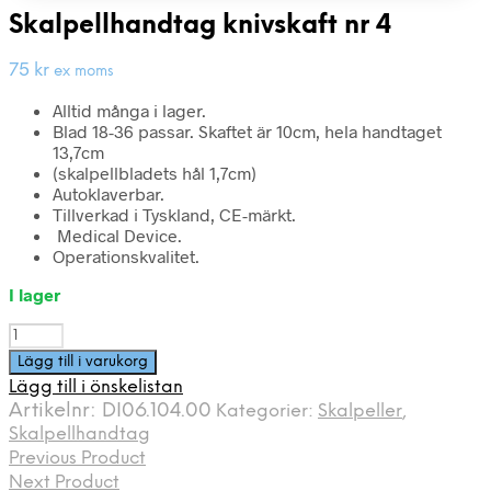
Skalpellhandtag knivskaft nr 4
75
kr
ex moms
Alltid många i lager.
Blad 18-36 passar. Skaftet är 10cm, hela handtaget
13,7cm
(skalpellbladets hål 1,7cm)
Autoklaverbar.
Tillverkad i Tyskland, CE-märkt.
Medical Device.
Operationskvalitet.
I lager
Skalpellhandtag
knivskaft
Lägg till i varukorg
nr
Lägg till i önskelistan
4
Artikelnr:
DI06.104.00
Kategorier:
Skalpeller
,
mängd
Skalpellhandtag
Previous Product
Next Product