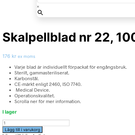
×
Skalpellblad nr 22, 10
176
kr
ex moms
Varje blad är individuellt förpackat för engångsbruk.
Sterilt, gammasteriliserat.
Karbonstål.
CE-märkt enligt 2460, ISO 7740.
Medical Device.
Operationskvalitet.
Scrolla ner för mer information.
I lager
Skalpellblad
nr
Lägg till i varukorg
22,