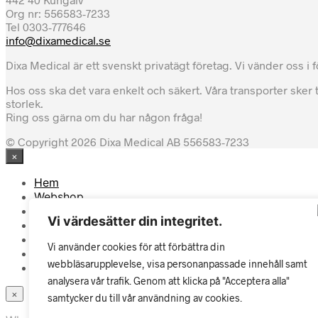
Org nr: 556583-7233
Tel 0303-777646
info@dixamedical.se
Dixa Medical är ett svenskt privatägt företag. Vi vänder oss i
Hos oss ska det vara enkelt och säkert. Våra transporter sker 
storlek.
Ring oss gärna om du har någon fråga!
© Copyright 2026 Dixa Medical AB 556583-7233
×
Hem
Webshop
Köpvillkor
Vi värdesätter din integritet.
Om
Kontakt
Vi använder cookies för att förbättra din
Mitt konto
webbläsarupplevelse, visa personanpassade innehåll samt
analysera vår trafik. Genom att klicka på "Acceptera alla"
×
samtycker du till vår användning av cookies.