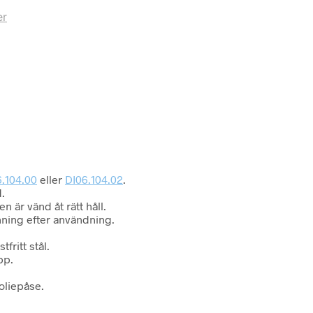
er
.104.00
eller
DI06.104.02
.
.
n är vänd åt rätt håll.
nning efter användning.
tfritt stål.
pp.
oliepåse.
.