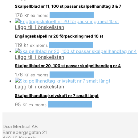
Skalpellblad nr 11, 100 st passar skalpellhandtag 3 & 7
176
kr
Lägg till i varukorg
ex moms
Lägg till i önskelistan
Engångsskalpell nr 20 förpackning med 10 st
119
kr
Lägg till i varukorg
ex moms
Lägg till i önskelistan
Skalpellblad nr 20, 100 st passar skalpellhandtag nr 4
176
kr
Lägg till i varukorg
ex moms
Lägg till i önskelistan
Skalpellhandtag knivskaft nr 7 smalt långt
95
kr
Lägg till i varukorg
ex moms
Dixa Medical AB
Barnebergsgatan 21
442 40 Kungälv