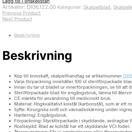
Lägg till i önskelistan
100
Artikelnr:
DI06.122.00
Kategorier:
Skalpellblad
,
Skalpell
st
Previous Product
passar
Next Product
skalpellhandtag
nr
4
Beskrivning
mängd
Beskrivning
Köp till knivskaft, skalpellhandtag se artikelnummer
DI06
Varje förpackning innehåller 100 st sterilförpackade blad
Innan du tar ut bladet ur innerförpackningen, se till att de
Sterilförpackade blad för engångsbruk, lämna till återvi
CE-märkta för användning till medicinskt bruk.
Material: Högkvalitativt kolstål (karbonstål), som är ett ros
Syfte: Kirurgiska snitt och vävnadsskärning under ingre
Hantering: Engångsbruk.
Förpackning: Styckförpackade i skyddande, avdragbar f
Rostskydd: Blad av kolstål har ett skyddande VCI-foder.
Återanvändning: Får ej omsteriliseras eller återanvändas