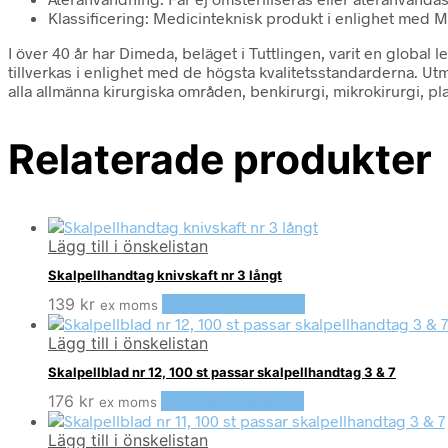
Klassificering: Medicinteknisk produkt i enlighet med 
I över 40 år har Dimeda, beläget i Tuttlingen, varit en global
tillverkas i enlighet med de högsta kvalitetsstandarderna. Utm
alla allmänna kirurgiska områden, benkirurgi, mikrokirurgi, pla
Relaterade produkter
Lägg till i önskelistan
Skalpellhandtag knivskaft nr 3 långt
139
kr
Lägg till i varukorg
ex moms
Lägg till i önskelistan
Skalpellblad nr 12, 100 st passar skalpellhandtag 3 & 7
176
kr
Lägg till i varukorg
ex moms
Lägg till i önskelistan