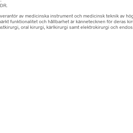
MDR.
 leverantör av medicinska instrument och medicinsk teknik av hö
ärkt funktionalitet och hållbarhet är kännetecknen för deras ki
stkirurgi, oral kirurgi, kärlkirurgi samt elektrokirurgi och endos