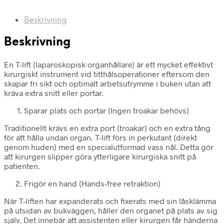
Beskrivning
Beskrivning
En T-lift (laparoskopisk organhållare) är ett mycket effektivt
kirurgiskt instrument vid titthålsoperationer eftersom den
skapar fri sikt och optimalt arbetsutrymme i buken utan att
kräva extra snitt eller portar.
Sparar plats och portar (Ingen troakar behövs)
Traditionellt krävs en extra port (troakar) och en extra tång
för att hålla undan organ. T-lift förs in perkutant (direkt
genom huden) med en specialutformad vass nål. Detta gör
att kirurgen slipper göra ytterligare kirurgiska snitt på
patienten.
Frigör en hand (Hands-free retraktion)
När T-liften har expanderats och fixerats med sin låsklämma
på utsidan av bukväggen, håller den organet på plats av sig
själv. Det innebär att assistenten eller kirurgen får händerna