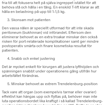
fria till att fokusera helt på själva ingreppet istället för att
behöva stå och hålla i en tång. En enskild T-lift klarar av att
hålla en belastning på upp till 1–1,5 kg.
Skonsam mot patienten
Den vassa nålen är speciellt utformad för att inte skada
peritoneum (bukhinnan) vid införandet. Eftersom den
eliminerar behovet av en extra troakar minskar den också
risken för port-relaterade komplikationer samt ger mindre
postoperativ smärta och finare kosmetiska resultat för
patienten.
Snabb och enkel justering
Det är mycket enkelt för kirurgen att justera lyfthöjden och
spänningen snabbt under operationens gång utifrån hur
arbetsfältet förändras.
Minskar behovet av extrem Trendelenburg-position
Tack vare att organ (som exempelvis tarmar eller ovarier)
effektivt kan hängas upp och flyttas på, behöver man inte
luta operationsbordet lika kraftigt i så kallad Trendelenburg-