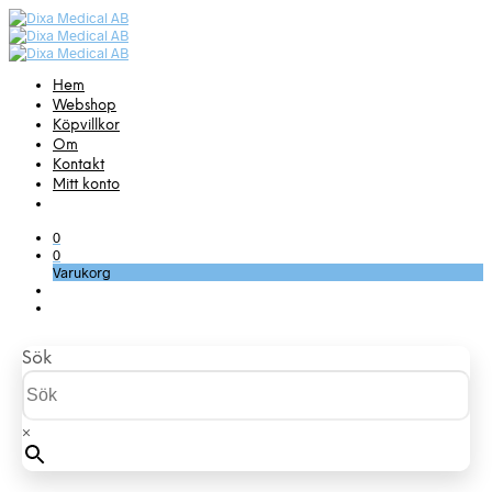
Hem
Webshop
Köpvillkor
Om
Kontakt
Mitt konto
0
0
Varukorg
Sök
×