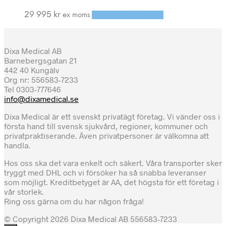
29 995
kr
Lägg till i varukorg
ex moms
Dixa Medical AB
Barnebergsgatan 21
442 40 Kungälv
Org nr: 556583-7233
Tel 0303-777646
info@dixamedical.se
Dixa Medical är ett svenskt privatägt företag. Vi vänder oss i
första hand till svensk sjukvård, regioner, kommuner och
privatpraktiserande. Även privatpersoner är välkomna att
handla.
Hos oss ska det vara enkelt och säkert. Våra transporter sker
tryggt med DHL och vi försöker ha så snabba leveranser
som möjligt. Kreditbetyget är AA, det högsta för ett företag i
vår storlek.
Ring oss gärna om du har någon fråga!
© Copyright 2026 Dixa Medical AB 556583-7233