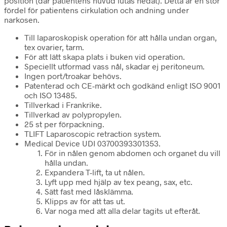
position (där patientens huvud lutas nedåt). Detta är en stor
fördel för patientens cirkulation och andning under
narkosen.
Till laparoskopisk operation för att hålla undan organ,
tex ovarier, tarm.
För att lätt skapa plats i buken vid operation.
Speciellt utformad vass nål, skadar ej peritoneum.
Ingen port/troakar behövs.
Patenterad och CE-märkt och godkänd enligt ISO 9001
och ISO 13485.
Tillverkad i Frankrike.
Tillverkad av polypropylen.
25 st per förpackning.
TLIFT Laparoscopic retraction system.
Medical Device UDI 03700393301353.
För in nålen genom abdomen och organet du vill
hålla undan.
Expandera T-lift, ta ut nålen.
Lyft upp med hjälp av tex peang, sax, etc.
Sätt fast med låsklämma.
Klipps av för att tas ut.
Var noga med att alla delar tagits ut efteråt.