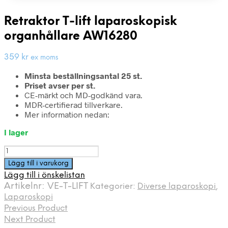
Retraktor T-lift laparoskopisk
organhållare AW16280
359
kr
ex moms
Minsta beställningsantal 25 st.
Priset avser per st.
CE-märkt och MD-godkänd vara.
MDR-certifierad tillverkare.
Mer information nedan:
I lager
Retraktor
T-
Lägg till i varukorg
lift
Lägg till i önskelistan
laparoskopisk
Artikelnr:
VE-T-LIFT
Kategorier:
Diverse laparoskopi
,
organhållare
Laparoskopi
AW16280
Previous Product
mängd
Next Product