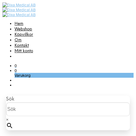
Hem
Webshop
Köpvillkor
Om
Kontakt
Mitt konto
0
0
Varukorg
Sök
×