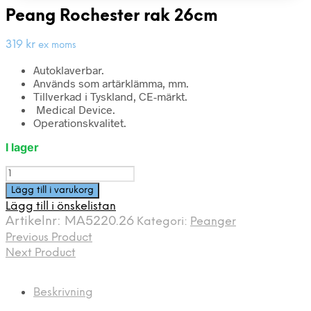
Peang Rochester rak 26cm
319
kr
ex moms
Autoklaverbar.
Används som artärklämma, mm.
Tillverkad i Tyskland, CE-märkt.
Medical Device.
Operationskvalitet.
I lager
Peang
Rochester
Lägg till i varukorg
rak
Lägg till i önskelistan
26cm
Artikelnr:
MA5220.26
Kategori:
Peanger
mängd
Previous Product
Next Product
Beskrivning