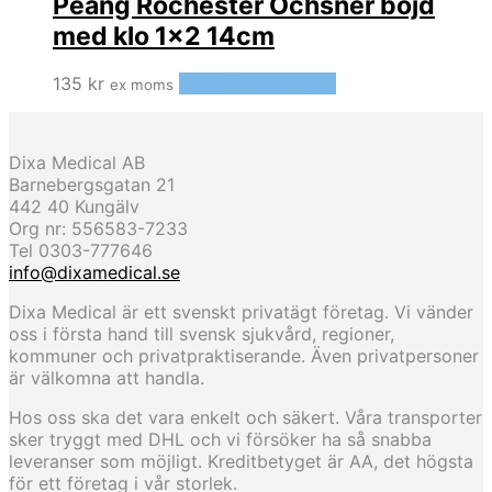
Peang Rochester Ochsner böjd
med klo 1×2 14cm
135
kr
Lägg till i varukorg
ex moms
Dixa Medical AB
Barnebergsgatan 21
442 40 Kungälv
Org nr: 556583-7233
Tel 0303-777646
info@dixamedical.se
Dixa Medical är ett svenskt privatägt företag. Vi vänder
oss i första hand till svensk sjukvård, regioner,
kommuner och privatpraktiserande. Även privatpersoner
är välkomna att handla.
Hos oss ska det vara enkelt och säkert. Våra transporter
sker tryggt med DHL och vi försöker ha så snabba
leveranser som möjligt. Kreditbetyget är AA, det högsta
för ett företag i vår storlek.