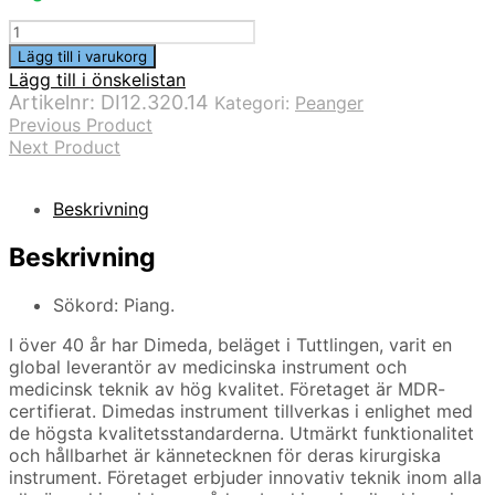
Peang
Rochester
Lägg till i varukorg
Ochsner
Lägg till i önskelistan
rak
Artikelnr:
DI12.320.14
Kategori:
Peanger
med
Previous Product
klo
Next Product
1x2
14cm
mängd
Beskrivning
Beskrivning
Sökord: Piang.
I över 40 år har Dimeda, beläget i Tuttlingen, varit en
global leverantör av medicinska instrument och
medicinsk teknik av hög kvalitet. Företaget är MDR-
certifierat. Dimedas instrument tillverkas i enlighet med
de högsta kvalitetsstandarderna. Utmärkt funktionalitet
och hållbarhet är kännetecknen för deras kirurgiska
instrument. Företaget erbjuder innovativ teknik inom alla