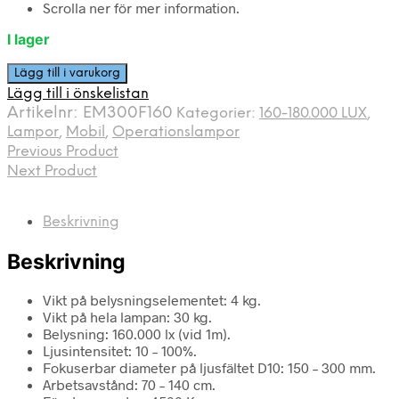
Scrolla ner för mer information.
I lager
Operationslampa
Lägg till i varukorg
mobil
Lägg till i önskelistan
med
Artikelnr:
EM300F160
Kategorier:
160-180.000 LUX
,
160
Lampor
,
Mobil
,
Operationslampor
000
Previous Product
lux
Next Product
LED
440mm
mängd
Beskrivning
Beskrivning
Vikt på belysningselementet: 4 kg.
Vikt på hela lampan: 30 kg.
Belysning: 160.000 lx (vid 1m).
Ljusintensitet: 10 – 100%.
Fokuserbar diameter på ljusfältet D10: 150 – 300 mm.
Arbetsavstånd: 70 – 140 cm.