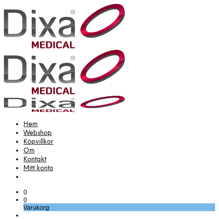
Hem
Webshop
Köpvillkor
Om
Kontakt
Mitt konto
0
0
Varukorg