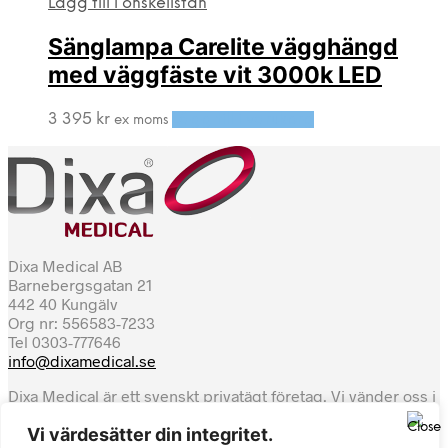
Lägg till i önskelistan
Sänglampa Carelite vägghängd
med väggfäste vit 3000k LED
3 395
kr
Lägg till i varukorg
ex moms
Dixa Medical AB
Barnebergsgatan 21
442 40 Kungälv
Org nr: 556583-7233
Tel 0303-777646
info@dixamedical.se
Dixa Medical är ett svenskt privatägt företag. Vi vänder oss i
första hand till svensk sjukvård, regioner, kommuner och
Vi värdesätter din integritet.
privatpraktiserande. Även privatpersoner är välkomna att