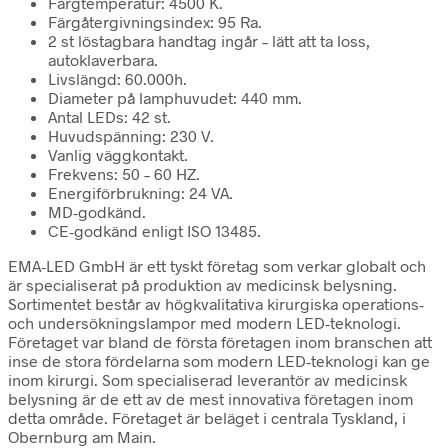
Färgtemperatur: 4500 K.
Färgåtergivningsindex: 95 Ra.
2 st löstagbara handtag ingår – lätt att ta loss,
autoklaverbara.
Livslängd: 60.000h.
Diameter på lamphuvudet: 440 mm.
Antal LEDs: 42 st.
Huvudspänning: 230 V.
Vanlig väggkontakt.
Frekvens: 50 – 60 HZ.
Energiförbrukning: 24 VA.
MD-godkänd.
CE-godkänd enligt ISO 13485.
EMA-LED GmbH är ett tyskt företag som verkar globalt och
är specialiserat på produktion av medicinsk belysning.
Sortimentet består av högkvalitativa kirurgiska operations-
och undersökningslampor med modern LED-teknologi.
Företaget var bland de första företagen inom branschen att
inse de stora fördelarna som modern LED-teknologi kan ge
inom kirurgi. Som specialiserad leverantör av medicinsk
belysning är de ett av de mest innovativa företagen inom
detta område. Företaget är beläget i centrala Tyskland, i
Obernburg am Main.