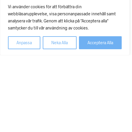
handla.
Vi använder cookies för att förbättra din
Hos oss ska det vara enkelt och säkert. Våra transporter sker
webbläsarupplevelse, visa personanpassade innehåll samt
tryggt med DHL och vi försöker ha så snabba leveranser
analysera vår trafik. Genom att klicka på "Acceptera alla"
som möjligt. Kreditbetyget är AA, det högsta för ett företag i
samtycker du till vår användning av cookies.
vår storlek.
Ring oss gärna om du har någon fråga!
Anpassa
Neka Alla
Acceptera Alla
© Copyright 2026 Dixa Medical AB 556583-7233
×
Hem
Webshop
Köpvillkor
Om
Kontakt
Mitt konto
×
What are you looking for?