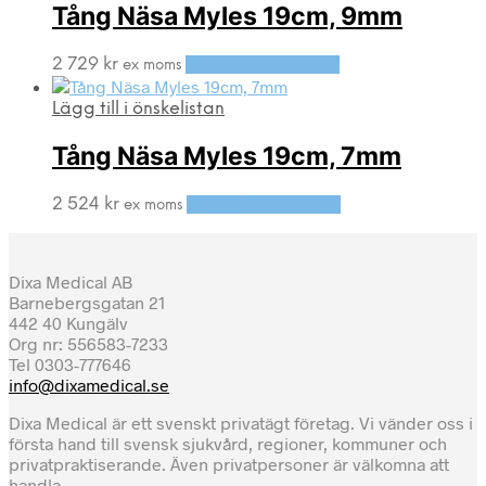
Tång Näsa Myles 19cm, 9mm
2 729
kr
Lägg till i varukorg
ex moms
Lägg till i önskelistan
Tång Näsa Myles 19cm, 7mm
2 524
kr
Lägg till i varukorg
ex moms
Dixa Medical AB
Barnebergsgatan 21
442 40 Kungälv
Org nr: 556583-7233
Tel 0303-777646
info@dixamedical.se
Dixa Medical är ett svenskt privatägt företag. Vi vänder oss i
första hand till svensk sjukvård, regioner, kommuner och
privatpraktiserande. Även privatpersoner är välkomna att
handla.