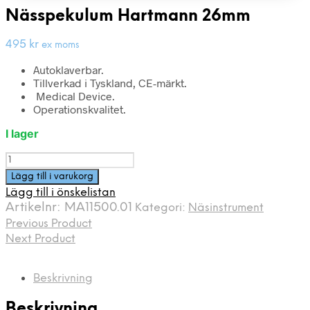
Nässpekulum Hartmann 26mm
495
kr
ex moms
Autoklaverbar.
Tillverkad i Tyskland, CE-märkt.
Medical Device.
Operationskvalitet.
I lager
Nässpekulum
Hartmann
Lägg till i varukorg
26mm
Lägg till i önskelistan
mängd
Artikelnr:
MA11500.01
Kategori:
Näsinstrument
Previous Product
Next Product
Beskrivning
Beskrivning