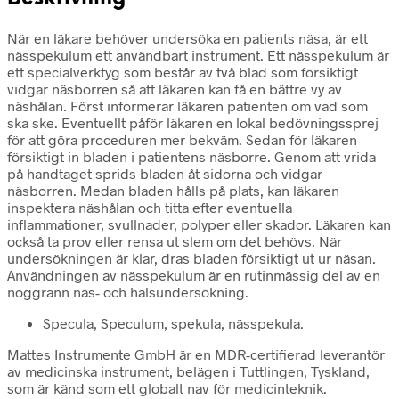
När en läkare behöver undersöka en patients näsa, är ett
nässpekulum ett användbart instrument. Ett nässpekulum är
ett specialverktyg som består av två blad som försiktigt
vidgar näsborren så att läkaren kan få en bättre vy av
näshålan. Först informerar läkaren patienten om vad som
ska ske. Eventuellt påför läkaren en lokal bedövningssprej
för att göra proceduren mer bekväm. Sedan för läkaren
försiktigt in bladen i patientens näsborre. Genom att vrida
på handtaget sprids bladen åt sidorna och vidgar
näsborren. Medan bladen hålls på plats, kan läkaren
inspektera näshålan och titta efter eventuella
inflammationer, svullnader, polyper eller skador. Läkaren kan
också ta prov eller rensa ut slem om det behövs. När
undersökningen är klar, dras bladen försiktigt ut ur näsan.
Användningen av nässpekulum är en rutinmässig del av en
noggrann näs- och halsundersökning.
Specula, Speculum, spekula, nässpekula.
Mattes Instrumente GmbH är en MDR-certifierad leverantör
av medicinska instrument, belägen i Tuttlingen, Tyskland,
som är känd som ett globalt nav för medicinteknik.