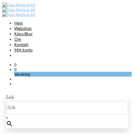
Hem
Webshop
Köpvillkor
Om
Kontakt
Mitt konto
0
0
Varukorg
Sök
×