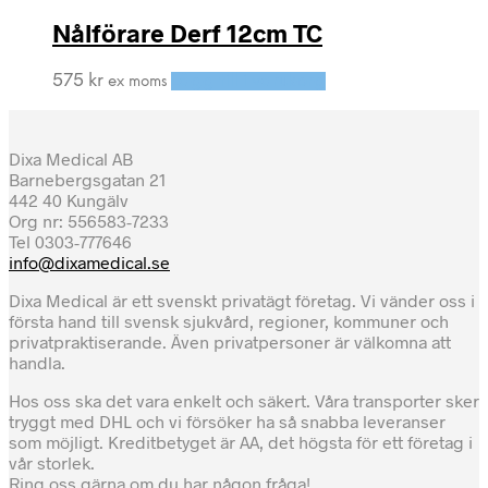
Nålförare Derf 12cm TC
575
kr
Lägg till i varukorg
ex moms
Dixa Medical AB
Barnebergsgatan 21
442 40 Kungälv
Org nr: 556583-7233
Tel 0303-777646
info@dixamedical.se
Dixa Medical är ett svenskt privatägt företag. Vi vänder oss i
första hand till svensk sjukvård, regioner, kommuner och
privatpraktiserande. Även privatpersoner är välkomna att
handla.
Hos oss ska det vara enkelt och säkert. Våra transporter sker
tryggt med DHL och vi försöker ha så snabba leveranser
som möjligt. Kreditbetyget är AA, det högsta för ett företag i
vår storlek.
Ring oss gärna om du har någon fråga!