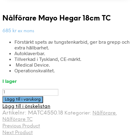
Nålförare Mayo Hegar 18cm TC
685
kr
ex moms
Förstärkt spets av tungstenkarbid, ger bra grepp och
extra hållbarhet.
Autoklaverbar.
Tillverkad i Tyskland, CE-märkt.
Medical Device.
Operationskvalitet.
I lager
Nålförare
Mayo
Lägg till i varukorg
Hegar
Lägg till i önskelistan
18cm
Artikelnr:
MATC4550.18
Kategorier:
Nålförare
,
TC
Nålförare TC
mängd
Previous Product
Next Product