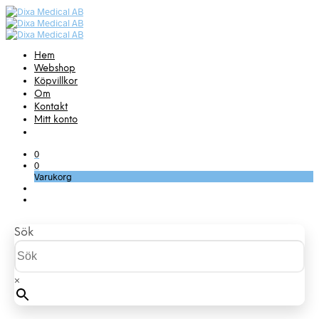
Hem
Webshop
Köpvillkor
Om
Kontakt
Mitt konto
0
0
Varukorg
Sök
×