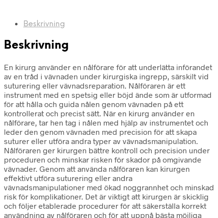
Beskrivning
Beskrivning
En kirurg använder en nålförare för att underlätta införandet
av en tråd i vävnaden under kirurgiska ingrepp, särskilt vid
suturering eller vävnadsreparation. Nålföraren är ett
instrument med en spetsig eller böjd ände som är utformad
för att hålla och guida nålen genom vävnaden på ett
kontrollerat och precist sätt. När en kirurg använder en
nålförare, tar hen tag i nålen med hjälp av instrumentet och
leder den genom vävnaden med precision för att skapa
suturer eller utföra andra typer av vävnadsmanipulation.
Nålföraren ger kirurgen bättre kontroll och precision under
proceduren och minskar risken för skador på omgivande
vävnader. Genom att använda nålföraren kan kirurgen
effektivt utföra suturering eller andra
vävnadsmanipulationer med ökad noggrannhet och minskad
risk för komplikationer. Det är viktigt att kirurgen är skicklig
och följer etablerade procedurer för att säkerställa korrekt
användning av nålföraren och för att uppnå bästa möjliga