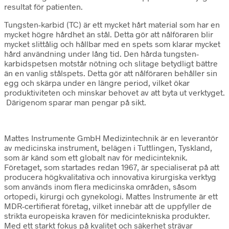
resultat för patienten.
Tungsten-karbid (TC) är ett mycket hårt material som har en
mycket högre hårdhet än stål. Detta gör att nålföraren blir
mycket slittålig och hållbar med en spets som klarar mycket
hård användning under lång tid. Den hårda tungsten-
karbidspetsen motstår nötning och slitage betydligt bättre
än en vanlig stålspets. Detta gör att nålföraren behåller sin
egg och skärpa under en längre period, vilket ökar
produktiviteten och minskar behovet av att byta ut verktyget.
Därigenom sparar man pengar på sikt.
Mattes Instrumente GmbH Medizintechnik är en leverantör
av medicinska instrument, belägen i Tuttlingen, Tyskland,
som är känd som ett globalt nav för medicinteknik.
Företaget, som startades redan 1967, är specialiserat på att
producera högkvalitativa och innovativa kirurgiska verktyg
som används inom flera medicinska områden, såsom
ortopedi, kirurgi och gynekologi. Mattes Instrumente är ett
MDR-certifierat företag, vilket innebär att de uppfyller de
strikta europeiska kraven för medicintekniska produkter.
Med ett starkt fokus på kvalitet och säkerhet strävar