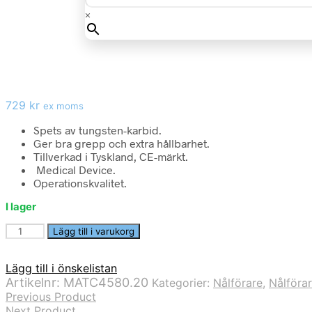
×
729
kr
ex moms
Spets av tungsten-karbid.
Ger bra grepp och extra hållbarhet.
Tillverkad i Tyskland, CE-märkt.
Medical Device.
Operationskvalitet.
I lager
Nålförare
Lägg till i varukorg
Mathieu
20cm
Lägg till i önskelistan
TC
Artikelnr:
MATC4580.20
Kategorier:
Nålförare
,
Nålföra
14mm
Previous Product
i
Next Product