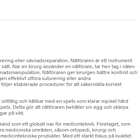
urering eller vävnadsreparation. Nålföraren är ett instrument
ätt. När en kirurg använder en nålförare, tar hen tag i nålen
nadsmanipulation. Nålföraren ger kirurgen bättre kontroll och
 effektivt utföra suturering eller andra
öljer etablerade procedurer för att säkerställa korrekt
t slittålig och hållbar med en spets som klarar mycket hård
pets. Detta gör att nålföraren behåller sin egg och skärpa
ar på sikt.
känd som ett globalt nav för medicinteknik. Företaget, som
lera medicinska områden, såsom ortopedi, kirurgi och
r medicintekniska produkter. Med ett starkt fokus på kvalitet