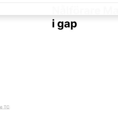
Nålförare M
i gap
re TC