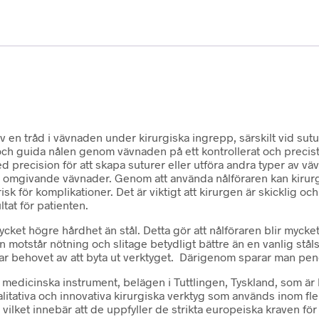
av en tråd i vävnaden under kirurgiska ingrepp, särskilt vid sut
ch guida nålen genom vävnaden på ett kontrollerat och precist s
recision för att skapa suturer eller utföra andra typer av väv
omgivande vävnader. Genom att använda nålföraren kan kirurgen
r komplikationer. Det är viktigt att kirurgen är skicklig och f
tat för patienten.
cket högre hårdhet än stål. Detta gör att nålföraren blir mycke
otstår nötning och slitage betydligt bättre än en vanlig ståls
ar behovet av att byta ut verktyget. Därigenom sparar man peng
edicinska instrument, belägen i Tuttlingen, Tyskland, som är 
alitativa och innovativa kirurgiska verktyg som används inom f
 vilket innebär att de uppfyller de strikta europeiska kraven fö