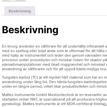
gap
mängd
Beskrivning
Beskrivning
En kirurg använder en nålförare för att underlätta införandet 
med en spetsig eller böjd ände som är utformad för att hålla o
med hjälp av instrumentet och leder den genom vävnaden med p
precision under proceduren och minskar risken för skador på 
vävnadsmanipulationer med ökad noggrannhet och minskad risk fö
användning av nålföraren och för att uppnå bästa möjliga resul
Tungsten-karbid (TC) är ett mycket hårt material som har en my
användning under lång tid. Den hårda tungsten-karbidspetsen m
under en längre period, vilket ökar produktiviteten och minsk
Mattes Instrumente GmbH Medizintechnik är en leverantör av m
startades redan 1967, är specialiserat på att producera högkv
gynekologi. Mattes Instrumente är ett MDR-certifierat företag,