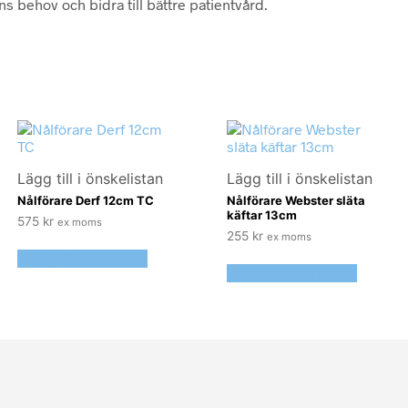
ns behov och bidra till bättre patientvård.
Lägg till i önskelistan
Lägg till i önskelistan
Nålförare Derf 12cm TC
Nålförare Webster släta
käftar 13cm
575
kr
ex moms
255
kr
ex moms
Lägg till i varukorg
Lägg till i varukorg