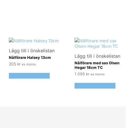
Lägg till i önskelistan
Lägg till i önskelistan
Nålförare Halsey 13cm
Nålförare med sax Olsen
205
kr
ex moms
Hegar 18cm TC
1 095
kr
ex moms
Lägg till i varukorg
Lägg till i varukorg