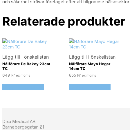
och säkerhet strävar företaget efter att tillgodose hälsosektor
Relaterade produkter
Lägg till i önskelistan
Lägg till i önskelistan
Nålförare De Bakey 23cm
Nålförare Mayo Hegar
TC
14cm TC
649
kr
855
kr
ex moms
ex moms
Lägg till i varukorg
Lägg till i varukorg
Dixa Medical AB
Barnebergsgatan 21