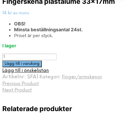
Fingerskena plastalume 33x17mm
14
kr
ex moms
OBS!
Minsta beställningsantal 24st.
Priset är per styck.
I lager
Fingerskena
plastalume
Lägg till i varukorg
33x17mm
Lägg till i önskelistan
mängd
Artikelnr:
SFA1
Kategori:
Finger/armskenor
Previous Product
Next Product
Relaterade produkter