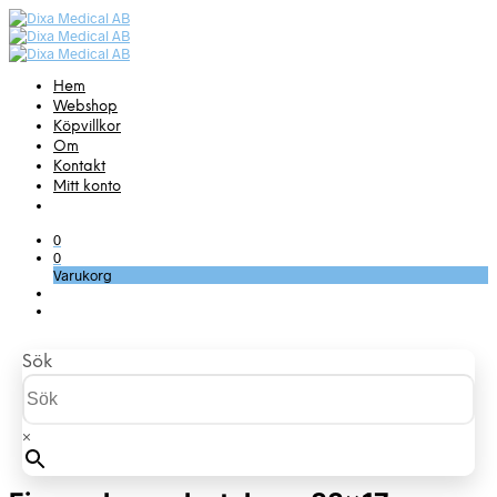
Hem
Webshop
Köpvillkor
Om
Kontakt
Mitt konto
0
0
Varukorg
Sök
×