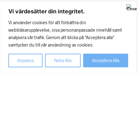
Vi värdesätter din integritet.
Lägg till i önskelistan
Vi använder cookies för att förbättra din
webbläsarupplevelse, visa personanpassade innehåll samt
Fingerskena plastalume
analysera vår trafik. Genom att klicka på "Acceptera alla"
106x17mm
samtycker du till vår användning av cookies.
18
kr
Lägg till i varukorg
ex moms
Anpassa
Neka Alla
Acceptera Alla
Lägg till i önskelistan
Fingermuff dubbel barn 4x4cm
25
kr
Lägg till i varukorg
ex moms
Lägg till i önskelistan
Fingerskena plastalume låda med
9x3st