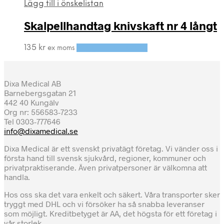
Lägg till i önskelistan
Skalpellhandtag knivskaft nr 4 långt
135
kr
Lägg till i varukorg
ex moms
Dixa Medical AB
Barnebergsgatan 21
442 40 Kungälv
Org nr: 556583-7233
Tel 0303-777646
info@dixamedical.se
Dixa Medical är ett svenskt privatägt företag. Vi vänder oss i
första hand till svensk sjukvård, regioner, kommuner och
privatpraktiserande. Även privatpersoner är välkomna att
handla.
Hos oss ska det vara enkelt och säkert. Våra transporter sker
tryggt med DHL och vi försöker ha så snabba leveranser
som möjligt. Kreditbetyget är AA, det högsta för ett företag i
vår storlek.