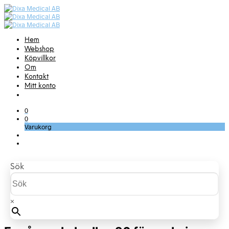
Hem
Webshop
Köpvillkor
Om
Kontakt
Mitt konto
0
0
Varukorg
Sök
×