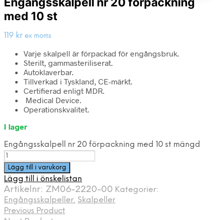
Engångsskalpell nr 20 förpackning
med 10 st
119
kr
ex moms
Varje skalpell är förpackad för engångsbruk.
Sterilt, gammasteriliserat.
Autoklaverbar.
Tillverkad i Tyskland, CE-märkt.
Certifierad enligt MDR.
Medical Device.
Operationskvalitet.
I lager
Engångsskalpell nr 20 förpackning med 10 st mängd
Lägg till i varukorg
Lägg till i önskelistan
Artikelnr:
ZM06-2220-00
Kategorier:
Engångsskalpeller
,
Skalpeller
Previous Product